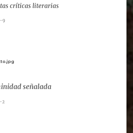
as críticas literarias
2-9
to.jpg
minidad señalada
-2