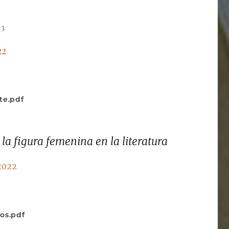
-3
22
te.pdf
 la figura femenina en la literatura
 2022
os.pdf