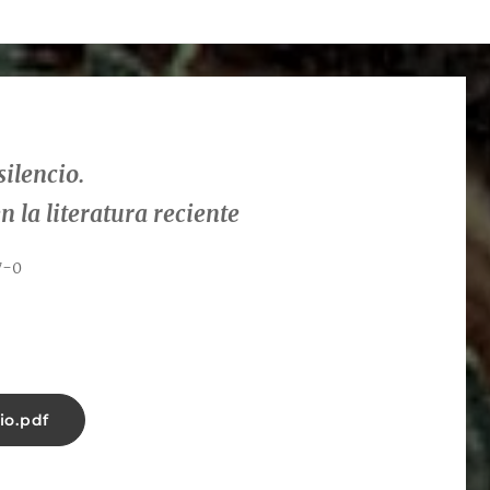
silencio.
en
la literatura reciente
7-0
io.pdf