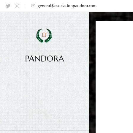
general@asociacionpandora.com
PANDORA