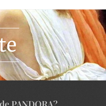
te
e de PANDORA?