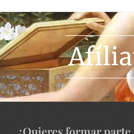
Afília
¿Quieres formar part